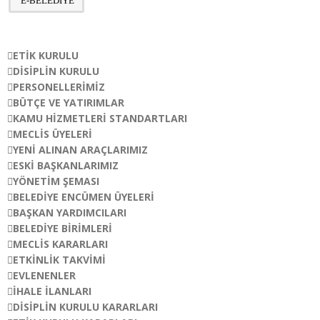
E-BELEDİYE
ANASAYFA
KURUMSAL
ETIK KURULU
DISIPLIN KURULU
PERSONELLERIMIZ
BÜTÇE VE YATIRIMLAR
KAMU HIZMETLERI STANDARTLARI
MECLIS ÜYELERI
YENI ALINAN ARAÇLARIMIZ
ESKI BAŞKANLARIMIZ
YÖNETIM ŞEMASI
BELEDIYE ENCÜMEN ÜYELERI
BAŞKAN YARDIMCILARI
BELEDIYE BIRIMLERI
MECLIS KARARLARI
ETKINLIK TAKVIMI
EVLENENLER
İHALE İLANLARI
DISIPLIN KURULU KARARLARI