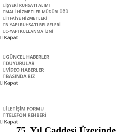
İŞYERI RUHSATI ALIMI
MALI HIZMETLER MÜDÜRLÜĞÜ
İTFAIYE HIZMETLERI
B-YAPI RUHSATI BELGELERI
C-YAPI KULLANMA İZNI
Kapat
PROJELERIMIZ
HABERLER
GÜNCEL HABERLER
DUYURULAR
VIDEO HABERLER
BASINDA BIZ
Kapat
FOTOĞRAF ALBÜMÜ
KVKK
İLETIŞIM
İLETIŞIM FORMU
TELEFON REHBERI
Kapat
75. Yıl Caddesi Üzerinde