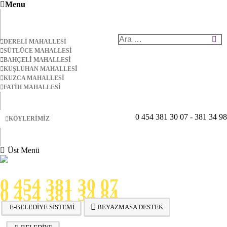
Menu
ETKINLIK TAKVIMI
MAHALLELERİMİZ
Arama:
DERELI MAHALLESI
SÜTLÜCE MAHALLESI
BAHÇELI MAHALLESI
KUŞLUHAN MAHALLESI
KUZCA MAHALLESI
Close
FATIH MAHALLESI
KÖYLERİMİZ
0 454 381 30 07 - 381 34 98
Close
KÖYLERIMIZ
TALEP VE BILGI EDINME
Üst Menü
ALO BEYAZMASA
0 454 381 30 07
0 454 381 34 84
E-BELEDİYE SİSTEMİ
BEYAZMASA DESTEK