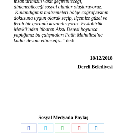
insanlarımızın vakit geçirebileceği,
dinlenebileceği sosyal alanlar oluşturuyoruz.
Kullandığımız malzemeleri bölge coğrafyasının
dokusuna uygun olarak seçip, ilçemize güzel ve
ferah bir görüntü kazandırıyoruz. Fiskobirlik
Mevkii’nden itibaren Aksu Deresi boyunca
yaptığımız bu çalışmaları Fatih Mahallesi’ne
kadar devam ettireceğiz.”
dedi
18/12/2018
Dereli Belediyesi
Sosyal Medyada Paylaş
Share
Share
Share
Share
Share
on
on
on
on
on