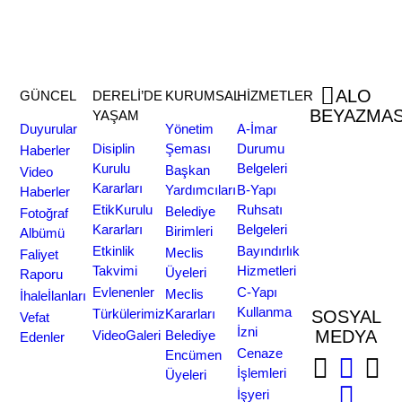
ALO
GÜNCEL
DERELİ’DE
KURUMSAL
HİZMETLER
BEYAZMA
YAŞAM
Duyurular
Yönetim
A-İmar
Disiplin
Şeması
Durumu
0454
Haberler
Kurulu
Belgeleri
Başkan
Video
381
Kararları
Yardımcıları
B-Yapı
Haberler
Etik Kurulu
Ruhsatı
Belediye
Fotoğraf
30
Kararları
Belgeleri
Birimleri
Albümü
Etkinlik
Bayındırlık
Meclis
Faliyet
07
Takvimi
Hizmetleri
Üyeleri
Raporu
Evlenenler
C-Yapı
Meclis
İhale İlanları
Kullanma
Türkülerimiz
Kararları
SOSYAL
Vefat
İzni
MEDYA
Video Galeri
Belediye
Edenler
Cenaze
Encümen
İşlemleri
Üyeleri
İşyeri