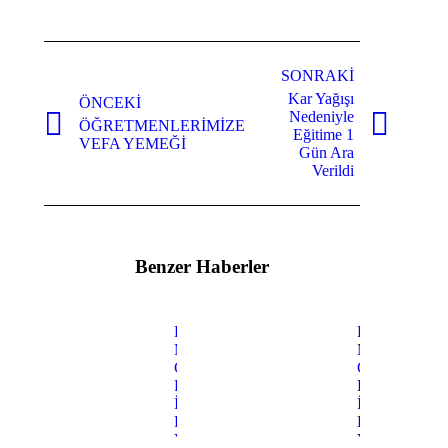
Facebook
Twitter
WhatsApp
Pinterest
LinkedIn
Gönderi
navigasyonu
SONRAKI
Kar Yağışı
ÖNCEKI
Nedeniyle
ÖĞRETMENLERİMİZE
Önceki
Sonraki
Eğitime 1
VEFA YEMEĞİ
yazı:
mesaj:
Gün Ara
Verildi
Benzer Haberler
Bahçeli
BAHÇELİ
Mahallesi
MAH.
G40C05A4B
G40C05A3D
Paftasında
PAFTASIND
İlave İmar
İMAR PLAN
Planı
DEĞİŞİKLİĞ
Yapılması
YAPILMASI