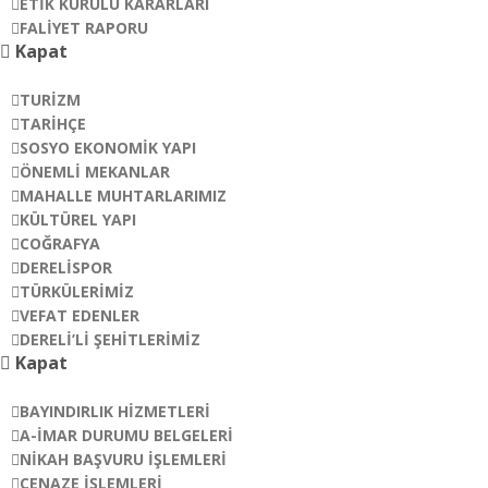
ETIK KURULU KARARLARI
FALIYET RAPORU
Kapat
DERELI’DE YAŞAM
TURIZM
TARIHÇE
SOSYO EKONOMIK YAPI
ÖNEMLI MEKANLAR
MAHALLE MUHTARLARIMIZ
KÜLTÜREL YAPI
COĞRAFYA
DERELISPOR
TÜRKÜLERIMIZ
VEFAT EDENLER
DERELI’LI ŞEHITLERIMIZ
Kapat
HIZMETLER
BAYINDIRLIK HIZMETLERI
A-İMAR DURUMU BELGELERI
NIKAH BAŞVURU İŞLEMLERI
CENAZE İŞLEMLERI